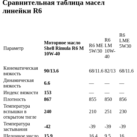
Сравнительная таблица масел
линейки R6
R6
R6
LME
Моторное масло
R6 ME
LM
5W30
Параметр
Shell Rimula R6 M
5W/30
10W-
10W-40
40
Кинематическая
90/13.6
68/11.6
82/13
68/11.6
вязкость
Динамическая
6.6
—
—
—
вязкость
Индекс вязкости
153
—
—
—
Плотность
867
855
850
856
Температура
вспышки в
240
210
251
230
открытом тигле
Температура
-42
-39
-39
-39
застывания
Щелочное число
15.9
16.4
9.5
16