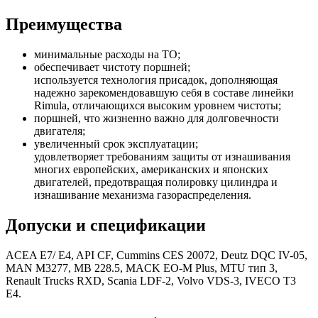
Преимущества
минимальные расходы на ТО;
обеспечивает чистоту поршней;
используется технология присадок, дополняющая
надежно зарекомендовавшую себя в составе линейки
Rimula, отличающихся высоким уровнем чистоты;
поршней, что жизненно важно для долговечности
двигателя;
увеличенный срок эксплуатации;
удовлетворяет требованиям защиты от изнашивания
многих европейских, американских и японских
двигателей, предотвращая полировку цилиндра и
изнашивание механизма газораспределения.
Допуски и спецификации
ACEA E7/ E4, API CF, Cummins CES 20072, Deutz DQC IV-05,
MAN M3277, MB 228.5, MACK EO-M Plus, MTU тип 3,
Renault Trucks RXD, Scania LDF-2, Volvo VDS-3, IVECO T3
E4.