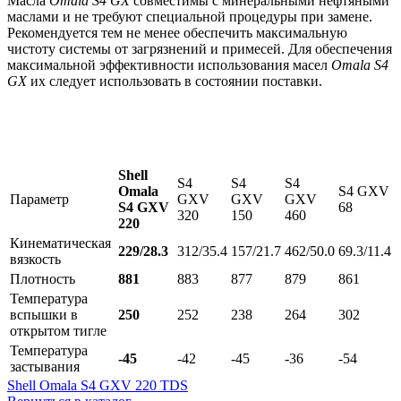
Масла
Omala
S
4
GX
совместимы с минеральными нефтяными
маслами и не требуют специальной процедуры при замене.
Рекомендуется тем не менее обеспечить максимальную
чистоту системы от загрязнений и примесей. Для обеспечения
максимальной эффективности использования масел
Omala
S
4
GX
их следует использовать в состоянии поставки.
Shell
S4
S4
S4
Omala
S4 GXV
Параметр
GXV
GXV
GXV
S4 GXV
68
320
150
460
220
Кинематическая
229/28.3
312/35.4
157/21.7
462/50.0
69.3/11.4
вязкость
Плотность
881
883
877
879
861
Температура
вспышки в
250
252
238
264
302
открытом тигле
Температура
-45
-42
-45
-36
-54
застывания
Shell Omala S4 GXV 220 TDS