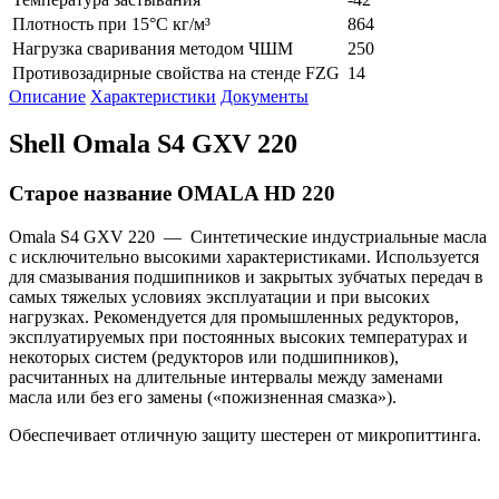
Плотность при 15°С кг/м³
864
Нагрузка сваривания методом ЧШМ
250
Противозадирные свойства на стенде FZG
14
Описание
Характеристики
Документы
Shell Omala S4 GXV 220
Старое название OMALA HD 220
Omala S4 GXV 220 — Синтетические индустриальные масла
с исключительно высокими характеристиками. Используется
для смазывания подшипников и закрытых зубчатых передач в
самых тяжелых условиях эксплуатации и при высоких
нагрузках. Рекомендуется для промышленных редукторов,
эксплуатируемых при постоянных высоких температурах и
некоторых систем (редукторов или подшипников),
расчитанных на длительные интервалы между заменами
масла или без его замены («пожизненная смазка»).
Обеспечивает отличную защиту шестерен от микропиттинга.