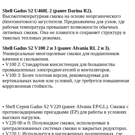
Shell Gadus S2 U460L 2 (ранее Darina R2).
Высокотемпературная смазка на основе неорганического
(бентонитового) загустителя. Предназначена для узлов, где
рабочая температура превышает возможности обычных
литиевых смазок. Она не плавится и сохраняет структуру в
тяжелых тепловых режимах.
Shell Gadus S2 V100 2 и 3 (ранее Alvania RL 2 и 3).
Универсальные многоцелевые смазки для подшипников
качения и скольжения.
• V100 2: Стандартная консистенция для большинства
промышленных электродвигателей и вентиляторов.
• V100 3: Более плотная версия, рекомендуемая для
вертикальных валов или условий, где требуется повышенная
коррозионная стойкость.
• Shell Серия Gadus S2 V220 (ранее Alvania EP/GL). Смазки с
противозадирными присадками (EP) для работы в условиях
высоких нагрузок.
• V220 00 и 0: Полужидкие смазки, используемые в
централизованных системах смазки и закрытых редукторах.
• V220 1: Используется в нагруженных подшипниках, где