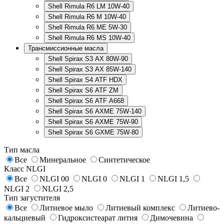
Shell Rimula R6 LM 10W-40
Shell Rimula R6 M 10W-40
Shell Rimula R6 ME 5W-30
Shell Rimula R6 MS 10W-40
Трансмиссионные масла
Shell Spirax S3 AX 80W-90
Shell Spirax S3 AX 85W-140
Shell Spirax S4 ATF HDX
Shell Spirax S6 ATF ZM
Shell Spirax S6 ATF А668
Shell Spirax S6 AXME 75W-140
Shell Spirax S6 AXME 75W-90
Shell Spirax S6 GXME 75W-80
Тип масла
Все
Минеральное
Синтетическое
Класс NLGI
Все
NLGI 00
NLGI 0
NLGI 1
NLGI 1,5
NLGI 2
NLGI 2,5
Тип загустителя
Все
Литиевое мыло
Литиевый комплекс
Литиево-
кальциевый
Гидроксистеарат лития
Димочевина