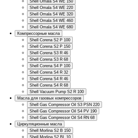
Shell Omala S4 WE 150
Shell Omala S4 WE 220
Shell Omala S4 WE 320
Shell Omala S4 WE 460
Shell Omala S4 WE 680
Компрессорные масла
Shell Corena S2 P 100
Shell Corena S2 P 150
Shell Corena S3 R 46
Shell Corena S3 R 68
Shell Corena S4 P 100
Shell Corena S4 R 32
Shell Corena S4 R 46
Shell Corena S4 R 68
Shell Vacuum Pump S2 R 100
Масла для газовых компрессоров
Shell Gas Compressor Oil S3 PSN 220
Shell Gas Compressor Oil S4 PV 190
Shell Gas Compressor Oil S4 RN 68
Циркуляционные масла
Shell Morlina S2 B 150
Shell Morlina S2 BL 10