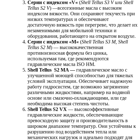
Серии с индексом «
V
«
(
Shell
Tellus
S
3
V
или
Shell
Tellus
S
2
V
) —всесезонные масла с высоким
индексом вязкости. Они сохраняют текучесть при
низких температурах и обеспечивают
достаточную вязкость при перегреве, что делает их
незаменимыми для мобильной техники и
оборудования, работающего на открытом воздухе.
Серии с индексом «
M
«
(
Shell
Tellus
S
3
M
,
Shell
Tellus
S
2
M
) — высококачественная
противоизносная формула без цинка,
используемая там, где рекомендуются
гидравлические масла ISO HM.
Shell
Tellus
S
2
MA
—
гидравлическое масло с
улучшенной моющей способностью для тяжелых
условий эксплуатации. Обеспечивает надежную
работу гидросистем, где возможно загрязнение
различными жидкостями, например на водяной
основе или смазочно-охлаждающими, или где
необходима высокая степень чистоты.
Shell Tellus S2 VX
— высокоэффективные
гидравлические жидкости, обеспечивающие
превосходную защиту и производительность в
широком диапазоне температур. Они устойчивы к
разрушению под воздействием тепла или
механических нагрузок и идеально подходят для