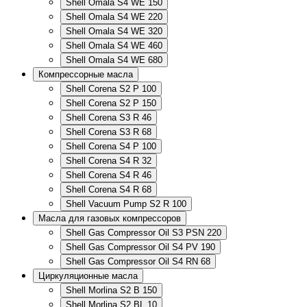
Shell Omala S4 WE 150
Shell Omala S4 WE 220
Shell Omala S4 WE 320
Shell Omala S4 WE 460
Shell Omala S4 WE 680
Компрессорные масла
Shell Corena S2 P 100
Shell Corena S2 P 150
Shell Corena S3 R 46
Shell Corena S3 R 68
Shell Corena S4 P 100
Shell Corena S4 R 32
Shell Corena S4 R 46
Shell Corena S4 R 68
Shell Vacuum Pump S2 R 100
Масла для газовых компрессоров
Shell Gas Compressor Oil S3 PSN 220
Shell Gas Compressor Oil S4 PV 190
Shell Gas Compressor Oil S4 RN 68
Циркуляционные масла
Shell Morlina S2 B 150
Shell Morlina S2 BL 10