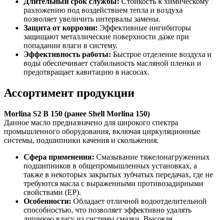
Длительный срок службы:
Стойкость к химическому
разложению под воздействием тепла и воздуха
позволяет увеличить интервалы замены.
Защита от коррозии:
Эффективные ингибиторы
защищают металлические поверхности даже при
попадании влаги в систему.
Эффективность работы:
Быстрое отделение воздуха и
воды обеспечивает стабильность масляной пленки и
предотвращает кавитацию в насосах.
Ассортимент продукции
Morlina
S
2
B
150 (ранее
Shell
Morlina
150)
Данное масло предназначено для широкого спектра
промышленного оборудования, включая циркуляционные
системы, подшипники качения и скольжения.
Сфера применения:
Смазывание тяжелонагруженных
подшипников в общепромышленных установках, а
также в некоторых закрытых зубчатых передачах, где не
требуются масла с выраженными противозадирными
свойствами (EP).
Особенности:
Обладает отличной водоотделительной
способностью, что позволяет эффективно удалять
лишнюю влагу из системы смазки. Высокая