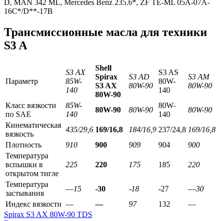
D, MAN 342 ML, Mercedes Benz 235.6*, ZF TE-ML 05A-07A-
16C*/D**-17B
Трансмиссионные масла для техники
S3 A
Shell
S3 AX
S3 AS
Spirax
S3 AD
S3 AM
Параметр
85W-
80W-
S
3
AX
80W-90
80W-90
140
140
80
W
-90
Класс вязкости
85W-
80W-
80W-90
80W-90
80W-90
по SAE
140
140
Кинематическая
435/29,6
169/16,8
184/16,9
237/24,8
169/16,8
вязкость
Плотность
910
900
909
904
900
Температура
вспышки в
225
220
175
185
220
открытом тигле
Температура
—
15
-30
-18
-27
—
30
застывания
Индекс вязкости
—
—
97
132
—
Spirax S3 AX 80W-90 TDS