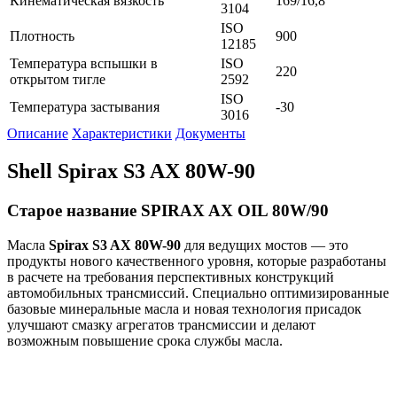
Кинематическая вязкость
169/16,8
3104
ISO
Плотность
900
12185
Температура вспышки в
ISO
220
открытом тигле
2592
ISO
Температура застывания
-30
3016
Описание
Характеристики
Документы
Shell Spirax S3 AX 80W-90
Старое название SPIRAX AX OIL 80W/90
Масла
Spirax S3 AX 80W-90
для ведущих мостов — это
продукты нового качественного уровня, которые разработаны
в расчете на требования перспективных конструкций
автомобильных трансмиссий. Специально оптимизированные
базовые минеральные масла и новая технология присадок
улучшают смазку агрегатов трансмиссии и делают
возможным повышение срока службы масла.