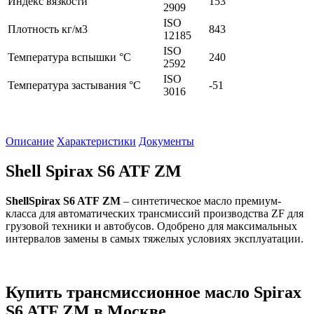
Индекс вязкости
153
2909
ISO
Плотность кг/м3
843
12185
ISO
Температура вспышки °C
240
2592
ISO
Температура застывания °C
-51
3016
Описание
Характеристики
Документы
Shell Spirax S6 ATF ZM
ShellSpirax
S
6
ATF
ZM
– синтетическое масло премиум-
класса для автоматических трансмиссий производства ZF для
грузовой техники и автобусов. Одобрено для максимальных
интервалов замены в самых тяжелых условиях эксплуатации.
Купить трансмиссионное масло Spirax
S6 ATF ZM в Москве