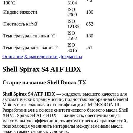
7.6
100°C
3104
ISO
Индекс вязкости
180
2909
ISO
Плотность кг/м3
852
12185
ISO
Температура вспышки °C
180
2592
ISO
Температура застывания °C
-51
3016
Описание
Характеристики
Документы
Shell Spirax S4 ATF HDX
Старое название Shell Donax TX
Shell
Spirax
S
4
ATF
HDX
— жидкость высшего качества для
автоматических трансмиссий, полностью одобренная General
Motors и отвечающая их спецификации GM DEXRON III.
Разработанная на основе синтетического базового масла Shell
XHVI, Spirax S4 ATF HDX — жидкость, обеспечивающая
максимальную эффективность автоматических трансмиссий,
позволяющая увеличить интервалы между заменами масла
даже в самых суровых условиях.