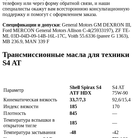
телефону или через форму обратной связи, и наши
специалисты окажут вам всестороннюю консультационную
поддержку и помогут с оформлением заказа.
Спецификации и допуски
: General Motors GM DEXRON III,
Ford MERCON General Motors Allison C-4(25933197), ZF TE-
ML 03D-04D-09-14B-16L-17C, Voith 55.6336 (ранее G 1363),
MB 236.9, MAN 339 F
Трансмиссионные масла для техники
S4 AT
Shell Spirax S4
S4 AT
Параметр
ATF HDX
75W-90
Кинематическая вязкость
33,7/7,3
92,6/15,4
Индекс вязкости
185
170
Плотность
845
—
Температура вспышки в
185
—
открытом тигле
Температура застывания
-48
-42