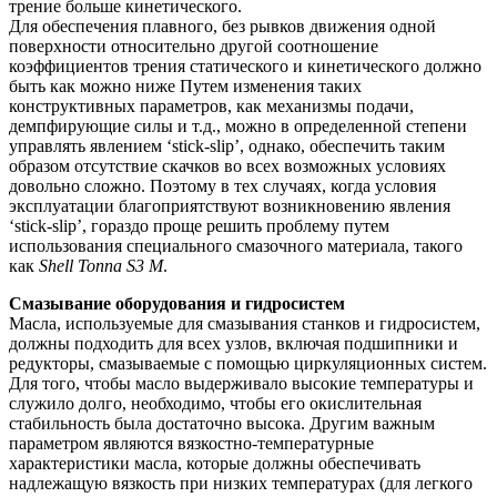
трение больше кинетического.
Для обеспечения плавного, без рывков движения одной
поверхности относительно другой соотношение
коэффициентов трения статического и кинетического должно
быть как можно ниже Путем изменения таких
конструктивных параметров, как механизмы подачи,
демпфирующие силы и т.д., можно в определенной степени
управлять явлением ‘stick-slip’, однако, обеспечить таким
образом отсутствие скачков во всех возможных условиях
довольно сложно. Поэтому в тех случаях, когда условия
эксплуатации благоприятствуют возникновению явления
‘stick-slip’, гораздо проще решить проблему путем
использования специального смазочного материала, такого
как
Shell
Tonna
S
3
M
.
Смазывание оборудования и гидросистем
Масла, используемые для смазывания станков и гидросистем,
должны подходить для всех узлов, включая подшипники и
редукторы, смазываемые с помощью циркуляционных систем.
Для того, чтобы масло выдерживало высокие температуры и
служило долго, необходимо, чтобы его окислительная
стабильность была достаточно высока. Другим важным
параметром являются вязкостно-температурные
характеристики масла, которые должны обеспечивать
надлежащую вязкость при низких температурах (для легкого