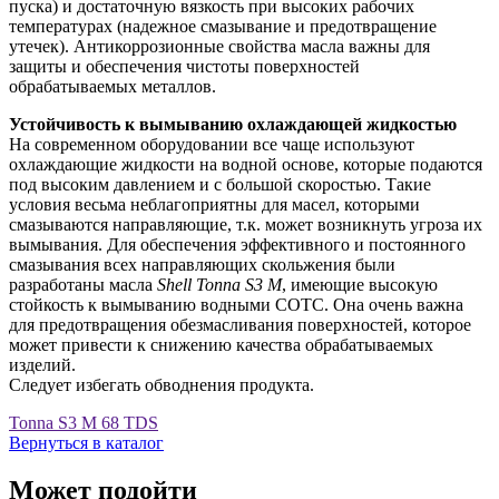
пуска) и достаточную вязкость при высоких рабочих
температурах (надежное смазывание и предотвращение
утечек). Антикоррозионные свойства масла важны для
защиты и обеспечения чистоты поверхностей
обрабатываемых металлов.
Устойчивость к вымыванию охлаждающей жидкостью
На современном оборудовании все чаще используют
охлаждающие жидкости на водной основе, которые подаются
под высоким давлением и с большой скоростью. Такие
условия весьма неблагоприятны для масел, которыми
смазываются направляющие, т.к. может возникнуть угроза их
вымывания. Для обеспечения эффективного и постоянного
смазывания всех направляющих скольжения были
разработаны масла
Shell
Tonna
S
3
M
, имеющие высокую
стойкость к вымыванию водными СОТС. Она очень важна
для предотвращения обезмасливания поверхностей, которое
может привести к снижению качества обрабатываемых
изделий.
Следует избегать обводнения продукта.
Tonna S3 M 68 TDS
Вернуться в каталог
Может подойти