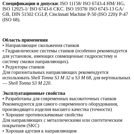
Спецификации и допуски
: ISO 11158/ ISO 6743-4 HM/ HG,
ISO 12925-1/ ISO 6743-6 CKC. ISO 19378/ ISO 6743-13 GA/
GB, DIN 51502 CGLP, Cincinnati Machine P-50 (ISO 220)/ P-47
(ISO 68).
Область применения
• Направляющие скольжения станков
• Гидравлические системы станков (особенно рекомендуется
для установок, имеющих совмещенные гидросистему и
систему смазки направляющих).
• Редукторы станков
Для горизонтальных направляющих рекомендуется
использовать
Shell
Tonna
S
3
M
32 и
S
3
M
68
, для вертикальных
—
Shell
Tonna
S
3
M
220
.
Эксплуатационные свойства
• Разработаны для современных высокоточных станков
Рекомендуются для самого современного оборудования,
производящего изделия высшего качества (точности)
• Хорошие противоскачковые свойства
Для направляющих с металлическими или синтетическим
покрытием (SKC)
• Хорошая адгезия к направляющим