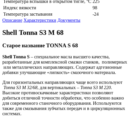
Температура вспышки в открытом тигле, °C
225
Индекс вязкости
98
Температура застывания
-24
Описание
Характеристики
Документы
Shell Tonna S3 M 68
Старое название TONNA S 68
Shell Tonna
S
– специальное масла высшего качества,
разработанные для комплексной смазки станков, полимерных
или металлических направляющих. Содержат адгезионные
добавки улучшающие «липкость» смазочного материала.
Для горизонтальных направляющих чаще всего используют
Tonna
S
3
M
32/68
, для вертикальных –
Tonna
S
3
M
220
.
Высокие противоскачковые характеристики позволяют
добиться отличной точности обработки, что особенно важно
для современного станочного оборудования. Используются
также для смазывания зубчатых передач и в циркуляционных
системах.