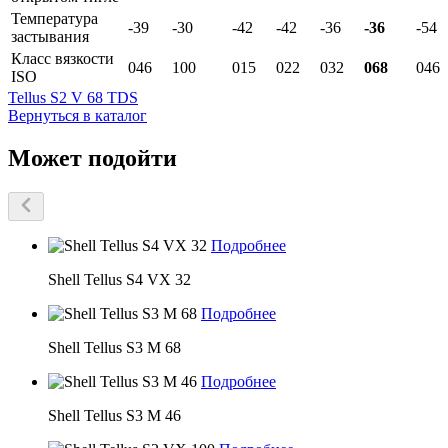
Температура
-39
-30
-42
-42
-36
-36
-54
застывания
Класс вязкости
046
100
015
022
032
068
046
ISO
Tellus S2 V 68 TDS
Вернуться в каталог
Может подойти
Подробнее
Shell Tellus S4 VX 32
Подробнее
Shell Tellus S3 M 68
Подробнее
Shell Tellus S3 M 46