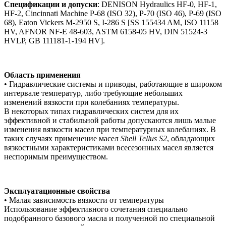
Спецификации и допуски
: DENISON Hydraulics HF-0, HF-1,
HF-2, Cincinnati Machine P-68 (ISO 32), P-70 (ISO 46), P-69 (ISO
68), Eaton Vickers M-2950 S, I-286 S [SS 155434 AM, ISO 11158
HV, AFNOR NF-E 48-603, ASTM 6158-05 HV, DIN 51524-3
HVLP, GB 111181-1-194 HV].
Область применения
• Гидравлические системы и приводы, работающие в широком
интервале температур, либо требующие небольших
изменений вязкости при колебаниях температуры.
В некоторых типах гидравлических систем для их
эффективной и стабильной работы допускаются лишь малые
изменения вязкости масел при температурных колебаниях. В
таких случаях применение масел
Shell Tellus S2
, обладающих
вязкостными характеристиками всесезонных масел является
неспоримым преимуществом.
Эксплуатационные свойства
• Малая зависимость вязкости от температуры
Использование эффективного сочетания специально
подобранного базового масла и полученной по специальной