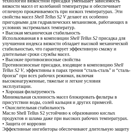
технологии вязкостной присадки уменьшает зависимость
вязкости масел от колебаний температуры и обеспечивает
отличную прокачиваемость при низких температурах. Эти
свойства масел
Shell Tellus S2 V
делают их особенно
пригодными для гидравлических механизмов, работающих в
условиях экстремальнх температур.
• Высокая механическая стабильность
Использованная в в композиции
Shell Tellus S2
присадка для
улучшения индекса вязкости обладает высокой механической
стабильностью, что гарантирует эффективную смазку и
длительные сроки службы масел.
• Высокие противоизносные свойства
Противоизносные присадки, входящие в композицию
Shell
Tellus S2 V
, эффективны в парах трения “сталь-сталь” и “сталь-
бронза” при всех рабочих режимах, включая
высоконагруженные, тяжелые и легкие условия
эксплуатации.
• Хорошая фильтруемость
Минимальная склонность масел блокировать фильтры в
присутствии воды, солей кальция и других примесей.
• Окислительная стабильность
Масло Shell Tellus S2 устойчиво к образованию кислых
продуктов и шлама даже при высоких рабочих температурах.
• Защита от коррозии
Эффективные ингибиторы обеспечивают длительную защиту