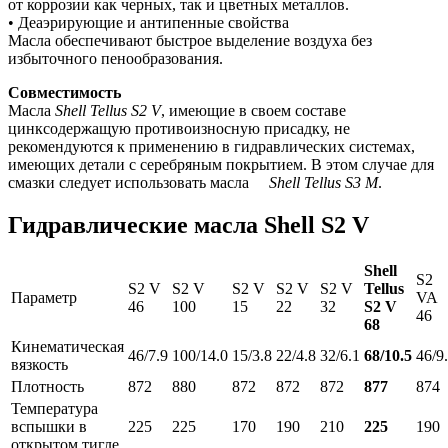
от коррозии как черных, так и цветных металлов.
• Деаэрирующие и антипенные свойства
Масла обеспечивают быстрое выделение воздуха без
избыточного пенообразования.
Совместимость
Масла
Shell Tellus S2 V
, имеющие в своем составе
цинксодержащую противоизносную присадку, не
рекомендуются к применению в гидравлических системах,
имеющих детали с серебряным покрытием. В этом случае для
смазки следует использовать масла
Shell Tellus S3 M
.
Гидравлические масла Shell S2 V
Shell
S2
S2 V
S2 V
S2 V
S2 V
S2 V
Tellus
Параметр
VA
46
100
15
22
32
S2 V
46
68
Кинематическая
46/7.9
100/14.0
15/3.8
22/4.8
32/6.1
68/10.5
46/9
вязкость
Плотность
872
880
872
872
872
877
874
Температура
вспышки в
225
225
170
190
210
225
190
открытом тигле